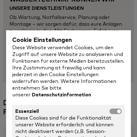
UNSERE DIENSTLEISTUNGEN
Ob Wartung, Notfallservice, Planung oder
Montage – wir sorgen dafür, dass eure Anlagen
zuverlässig laufen. Mit Fachwissen, Erfahrung
und einem eingespielten Team kümmern wir uns
Cookie Einstellungen
um reibungslose Abläufe, maximale Sicherheit
Diese Website verwendet Cookies, um den
und optimale Effizienz. Schnell, persönlich und
Zugriff auf unsere Website zu analysieren und
lösungsorientiert – wir packen das an.
Funktionen für externe Medien bereitzustellen.
Ihre Zustimmung ist freiwillig und kann
ZU UNSEREN LEISTUNGEN
jederzeit in den Cookie Einstellungen
widerrufen werden. Weitere Informationen
entnehmen Sie bitte
unserer
Datenschutzinformation
Darum sind wir der passende
Partner für euch
Essenziell
Diese Cookies sind für die Funktionalität
unserer Website erforderlich und können
nicht deaktiviert werden (z.B. Session-