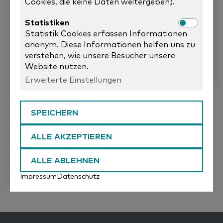
Cookies, die keine Daten weitergeben).
Statistiken
Statistik Cookies erfassen Informationen
WIR DENKEN MIT, HÖREN
anonym. Diese Informationen helfen uns zu
WIR ARBEITEN SCHNELL,
ZU UND FINDEN
ZUVERLÄSSIG UND
LÖSUNGEN, DIE
verstehen, wie unsere Besucher unsere
UNKOMPLIZIERT - SO
WIRKLICH PASSEN.
Website nutzen.
BLEIBEN EURE ANLAGEN
NICHT MEHR, NICHT
IN BESTFORM.
WENIGER.
Erweiterte Einstellungen
SPEICHERN
ALLE AKZEPTIEREN
WIR WISSEN WORAUF ES
ANKOMMT: MIT ÜBER 50
ALLE ABLEHNEN
JAHREN ERFAHRUNG IN
ALLEN BEREICHEN DER
Impressum
Datenschutz
WASSERTECHNIK