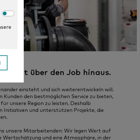
nsere
N
t geht über den Job hinaus.
inander einsteht und sich weiterentwickeln will.
en Kunden den bestmöglichen Service zu bieten,
für unsere Region zu leisten. Deshalb
n Initiativen und unterstützen Projekte, die
en.
ns unsere Mitarbeitenden: Wir legen Wert auf
te Wertschätzung und eine Atmosphäre, in der