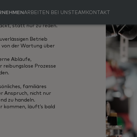
RNEHMEN
ARBEITEN BEI UNS
TEAM
KONTAKT
r für Wasser- und
ckt, statt nur zu reden.
uverlässigen Betrieb
: von der Wartung über
erne Abläufe,
 reibungslose Prozesse
den.
nliches, familiäres
 Anspruch, nicht nur
nd zu handeln.
ir kommen, läuft’s bald