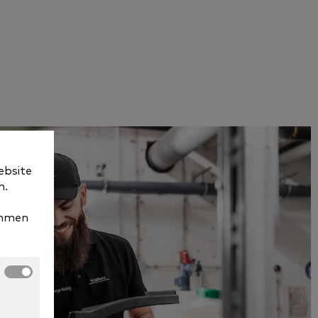
ebsite
n.
ehmen