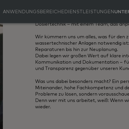
verlassen könnt
ANWENDUNGSBEREICHE
DIENSTLEISTUNGEN
UNTE
Seit über 50 Jahren sind wir euer Partne
Dosiertechnik – mit einem Team, das anpa
Wir kümmern uns um alles, was für den z
wassertechnischer Anlagen notwendig ist
Reparaturen bis hin zur Neuplanung.
Dabei legen wir großen Wert auf klare int
Kommunikation und Dokumentation – für
und Transparenz gegenüber unseren Kun
Was uns dabei besonders macht? Ein persö
Miteinander, hohe Fachkompetenz und der
Probleme zu lösen, sondern vorausschaue
Denn wer mit uns arbeitet, weiß: Wenn w
wieder.