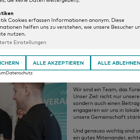
es, die keine Daten weitergeben).
stiken
stik Cookies erfassen Informationen anonym. Diese
mationen helfen uns zu verstehen, wie unsere Besucher u
te nutzen.
terte Einstellungen
ICHERN
ALLE AKZEPTIEREN
ALLE ABLEHNE
Unser Engagemen
sum
Datenschutz
Wir sind ein Team, das füre
Unser Ziel: nicht nur unser
sondern auch einen Beitrag 
engagieren wir uns in lokale
unsere Gemeinschaft stärk
Und genauso wichtig sind u
ein gutes Miteinander, ech