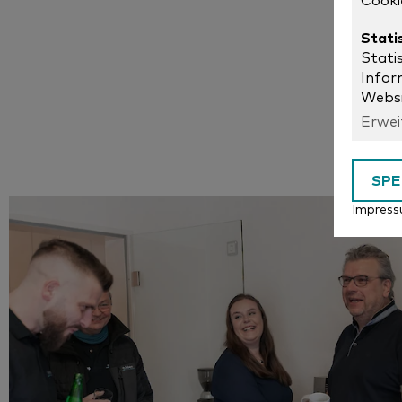
Cooki
Stati
Stati
Infor
Websi
Erwei
SPE
Impres