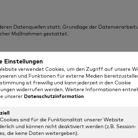
en Datenquellen statt. Grundlage der Datenverarbeitung 
glicher Maßnahmen gestattet.
e Einstellungen
dateien, die Ihr Webbrowser auf Ihrem Endgerät speicher
Website verwendet Cookies, um den Zugriff auf unsere W
ysieren und Funktionen für externe Medien bereitzustelle
stimmung ist freiwillig und kann jederzeit in den Cookie
werden nach Ende Ihrer Browser-Sitzung von selbst gelösc
llungen widerrufen werden. Weitere Informationen entn
lfen uns, Sie bei Rückkehr auf
te unserer
Datenschutzinformation
von Cookies überwachen, einschränken oder unterbinden.
ziell
löscht werden. Die Deaktivierung von Cookies
 Cookies sind für die Funktionalität unserer Website
e zur Folge haben.
derlich und können nicht deaktiviert werden (z.B. Session-
es, die keine Daten weitergeben).